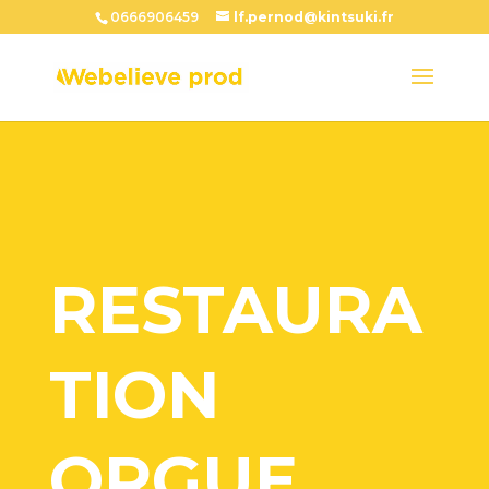
0666906459
lf.pernod@kintsuki.fr
RESTAURA
TION
ORGUE